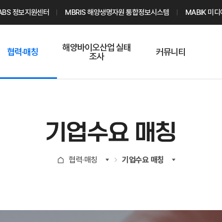
ABS 정보지원센터
MBRIS 해양생명자원 통합정보시스템
MABIK 미
해양바이오산업 실태
협력·매칭
커뮤니티
조사
해양바이오
온라인 실태조사
해양바이오
주요소재 소개
Q&A
해양바이오산업
기업수요 매칭
통계자료
전문가 인력풀
기업수요 매칭
기업 공동연구
지식포럼
신청
해양바이오
협력·매칭
기업수요 매칭
기업현황