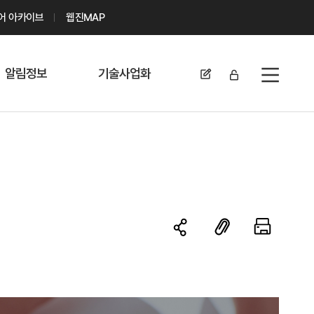
디어 아카이브
웹진MAP
알림정보
기술사업화
전체메뉴
공지사항
기술이전 문의/
신청
자료실
기술이전 현황
채용정보
MABIK
세미나 및 행사
전략특허
보도자료
미활용나눔특허
카드뉴스