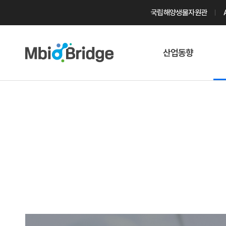
국립해양생물자원관
산업동향
마린바이오
트렌드
국내 동향
해외 동향