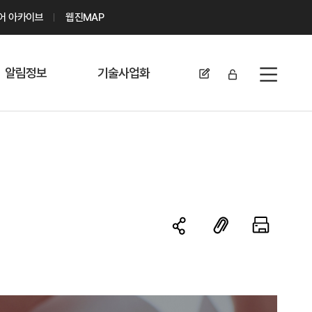
디어 아카이브
웹진MAP
알림정보
기술사업화
전체메뉴
공지사항
기술이전 문의/
신청
자료실
기술이전 현황
채용정보
MABIK
세미나 및 행사
전략특허
보도자료
미활용나눔특허
카드뉴스