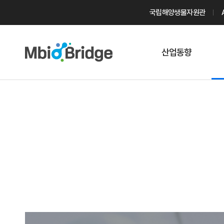
국립해양생물자원관
산업동향
마린바이오
트렌드
국내 동향
해외 동향