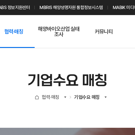
ABS 정보지원센터
MBRIS 해양생명자원 통합정보시스템
MABIK 미
해양바이오산업 실태
협력·매칭
커뮤니티
조사
해양바이오
온라인 실태조사
해양바이오
주요소재 소개
Q&A
해양바이오산업
기업수요 매칭
통계자료
전문가 인력풀
기업수요 매칭
기업 공동연구
지식포럼
신청
해양바이오
협력·매칭
기업수요 매칭
기업현황