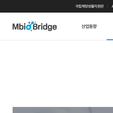
국립해양생물자원관
산업동향
마린바이오
트렌드
국내 동향
해외 동향