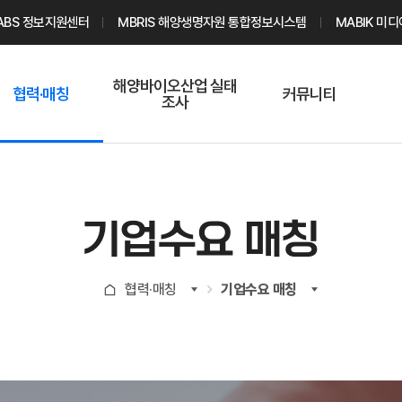
ABS 정보지원센터
MBRIS 해양생명자원 통합정보시스템
MABIK 미
해양바이오산업 실태
협력·매칭
커뮤니티
조사
해양바이오
온라인 실태조사
해양바이오
주요소재 소개
Q&A
해양바이오산업
기업수요 매칭
통계자료
전문가 인력풀
기업수요 매칭
기업 공동연구
지식포럼
신청
해양바이오
협력·매칭
기업수요 매칭
기업현황