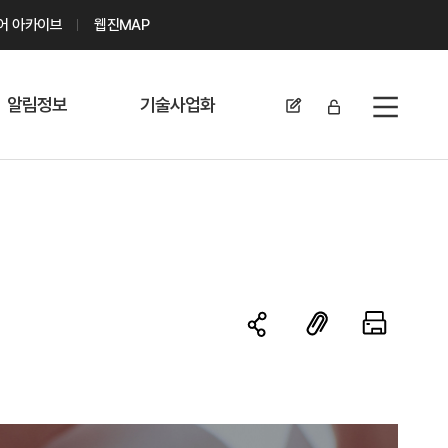
디어 아카이브
웹진MAP
알림정보
기술사업화
전체메뉴
공지사항
기술이전 문의/
신청
자료실
기술이전 현황
채용정보
MABIK
세미나 및 행사
전략특허
보도자료
미활용나눔특허
카드뉴스