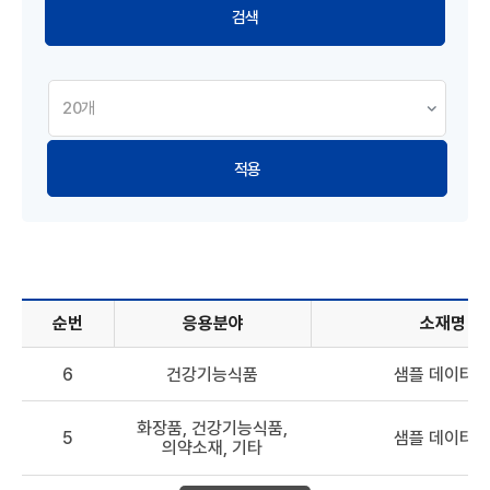
적용
순번
응용분야
소재명
해양바이오소재 DB - 순번, 응용분야, 소재명, 원료, 효능 정보
6
건강기능식품
샘플 데이터 6
화장품, 건강기능식품,
5
샘플 데이터 5
의약소재, 기타