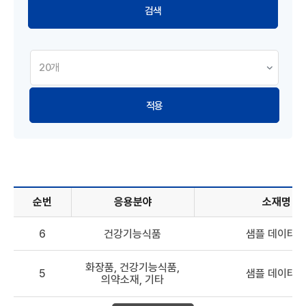
적용
순번
응용분야
소재명
해양바이오소재 DB - 순번, 응용분야, 소재명, 원료, 효능 정보
6
건강기능식품
샘플 데이터 6
화장품, 건강기능식품,
5
샘플 데이터 5
의약소재, 기타