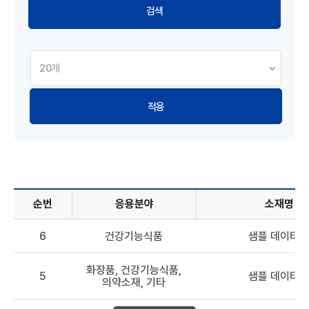
적용
순번
응용분야
소재명
해양바이오소재 DB - 순번, 응용분야, 소재명, 원료, 효능 정보
6
건강기능식품
샘플 데이터 6
화장품, 건강기능식품,
5
샘플 데이터 5
의약소재, 기타