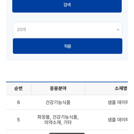
적용
순번
응용분야
소재명
해양바이오소재 DB - 순번, 응용분야, 소재명, 원료, 효능 정보
6
건강기능식품
샘플 데이터 6
화장품, 건강기능식품,
5
샘플 데이터 5
의약소재, 기타