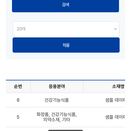
적용
순번
응용분야
소재명
해양바이오소재 DB - 순번, 응용분야, 소재명, 원료, 효능 정보
6
건강기능식품
샘플 데이터 6
화장품, 건강기능식품,
5
샘플 데이터 5
의약소재, 기타