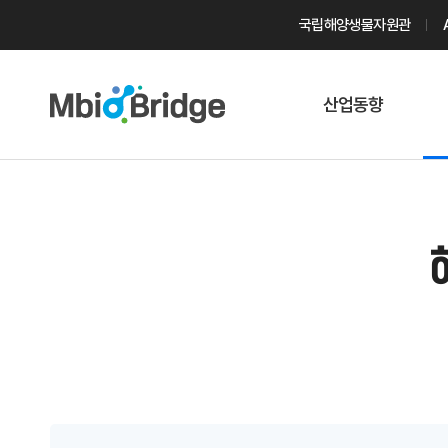
국립해양생물자원관
산업동향
마린바이오
트렌드
국내 동향
해외 동향
게시물 검색