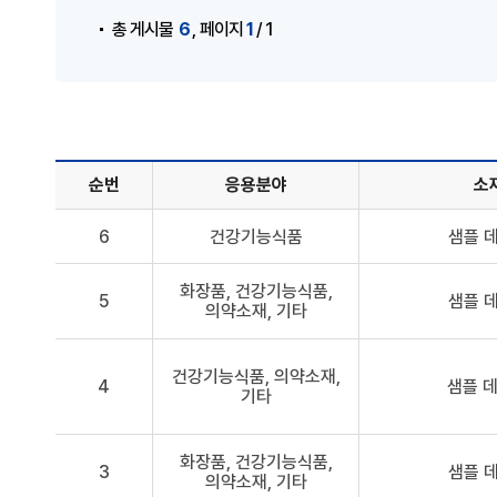
,
6
1
총 게시물
페이지
/ 1
순번
응용분야
소
해양바이오소재 DB - 순번, 응용분야, 소재명, 원료, 효능
6
건강기능식품
샘플 데
화장품, 건강기능식품,
5
샘플 데
의약소재, 기타
건강기능식품, 의약소재,
4
샘플 데
기타
화장품, 건강기능식품,
3
샘플 데
의약소재, 기타