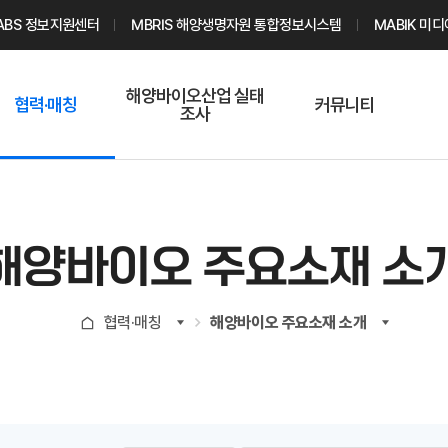
ABS 정보지원센터
MBRIS 해양생명자원 통합정보시스템
MABIK 미
해양바이오산업 실태
협력·매칭
커뮤니티
조사
해양바이오
온라인 실태조사
해양바이오
주요소재 소개
Q&A
해양바이오산업
기업수요 매칭
통계자료
전문가 인력풀
해양바이오 주요소재 소
기업 공동연구
지식포럼
신청
해양바이오
협력·매칭
해양바이오 주요소재 소개
기업현황