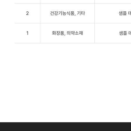
2
건강기능식품, 기타
샘플 
1
화장품, 의약소재
샘플 