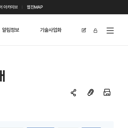
디어 아카이브
웹진MAP
알림정보
기술사업화
전체메뉴
공지사항
기술이전 문의/
신청
자료실
기술이전 현황
개
채용정보
MABIK
세미나 및 행사
전략특허
보도자료
미활용나눔특허
카드뉴스