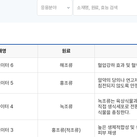
재명
원료
 정보제공
이터 6
해조류
혈압강하 효과 및 혈
알약의 당의나 연고
이터 5
홍조류
침전되지 않도록 안
녹조류는 육상식물과 
이터 4
녹조류
직접 생식세포로 전
식물을 총칭한다.
높은 생체적합성 및 
이터 3
홍조류(적조류)
피부 재생