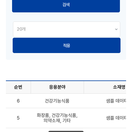
적용
순번
응용분야
소재명
해양바이오소재 DB - 순번, 응용분야, 소재명, 원료, 효능 정보
6
건강기능식품
샘플 데이터 6
화장품, 건강기능식품,
5
샘플 데이터 5
의약소재, 기타