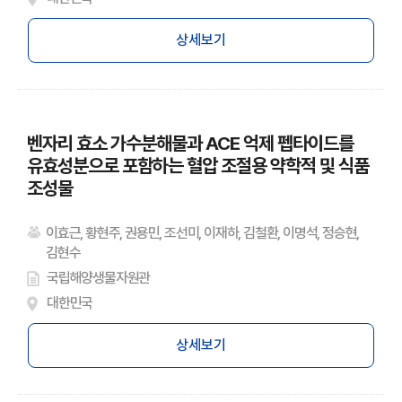
상세보기
벤자리 효소 가수분해물과 ACE 억제 펩타이드를
유효성분으로 포함하는 혈압 조절용 약학적 및 식품
조성물
이효근, 황현주, 권용민, 조선미, 이재하, 김철환, 이명석, 정승현,
김현수
국립해양생물자원관
대한민국
상세보기