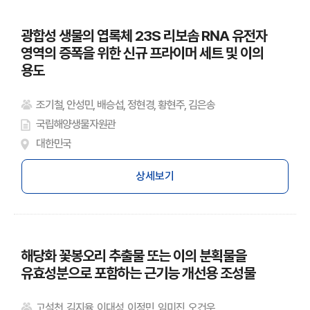
광합성 생물의 엽록체 23S 리보솜 RNA 유전자
영역의 증폭을 위한 신규 프라이머 세트 및 이의
용도
조기철, 안성민, 배승섭, 정현경, 황현주, 김은송
국립해양생물자원관
대한민국
상세보기
해당화 꽃봉오리 추출물 또는 이의 분획물을
유효성분으로 포함하는 근기능 개선용 조성물
고석천, 김지율, 이대성, 이정민, 임미진, 오건우