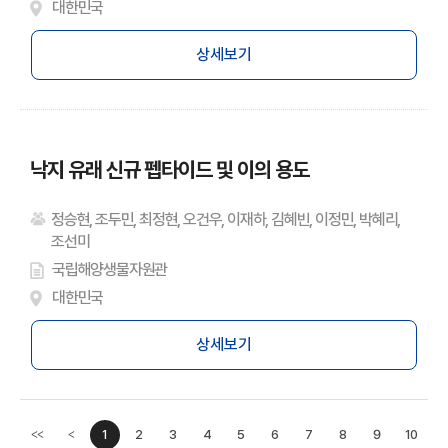
대한민국
상세보기
낙지 유래 신규 펩타이드 및 이의 용도
정승현, 조두민, 최정현, 오건우, 이재하, 김혜빈, 이정민, 박혜리,
조선미
국립해양생물자원관
대한민국
상세보기
1
2
3
4
5
6
7
8
9
10
<<
<
이전페이지