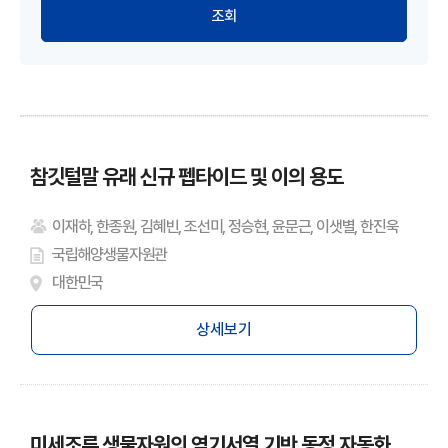
참깃털말 유래 신규 펩타이드 및 이의 용도
이재하, 한종원, 김혜빈, 조선미, 정승현, 윤문근, 이샛별, 한진욱
국립해양생물자원관
대한민국
상세보기
미세조류 생물자원의 염기서열 기반 동정 자동화