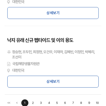
대한민국
상세보기
낙지 유래 신규 펩타이드 및 이의 용도
정승현, 조두민, 최정현, 오건우, 이재하, 김혜빈, 이정민, 박혜리,
조선미
국립해양생물자원관
대한민국
상세보기
1
2
3
4
5
6
7
8
9
10
<<
<
이전페이지