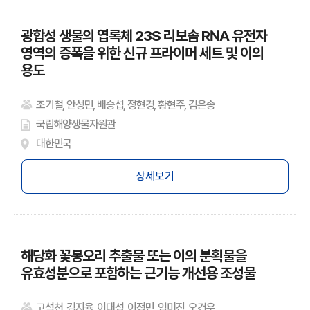
광합성 생물의 엽록체 23S 리보솜 RNA 유전자
영역의 증폭을 위한 신규 프라이머 세트 및 이의
용도
조기철, 안성민, 배승섭, 정현경, 황현주, 김은송
국립해양생물자원관
대한민국
상세보기
해당화 꽃봉오리 추출물 또는 이의 분획물을
유효성분으로 포함하는 근기능 개선용 조성물
고석천, 김지율, 이대성, 이정민, 임미진, 오건우