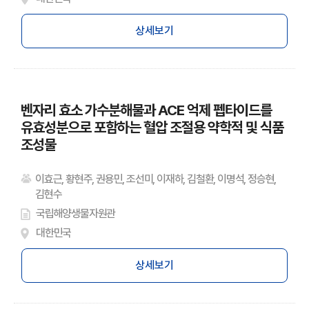
상세보기
벤자리 효소 가수분해물과 ACE 억제 펩타이드를
유효성분으로 포함하는 혈압 조절용 약학적 및 식품
조성물
이효근, 황현주, 권용민, 조선미, 이재하, 김철환, 이명석, 정승현,
김현수
국립해양생물자원관
대한민국
상세보기