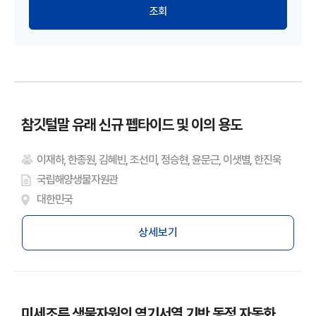
참깃털말 유래 신규 펩타이드 및 이의 용도
이재하, 한종원, 김혜빈, 조선미, 정승현, 윤문근, 이샛별, 한진욱
국립해양생물자원관
대한민국
상세보기
미세조류 생물자원의 염기서열 기반 동정 자동화