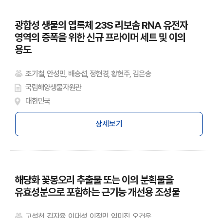
광합성 생물의 엽록체 23S 리보솜 RNA 유전자
영역의 증폭을 위한 신규 프라이머 세트 및 이의
용도
조기철, 안성민, 배승섭, 정현경, 황현주, 김은송
국립해양생물자원관
대한민국
상세보기
해당화 꽃봉오리 추출물 또는 이의 분획물을
유효성분으로 포함하는 근기능 개선용 조성물
고석천, 김지율, 이대성, 이정민, 임미진, 오건우