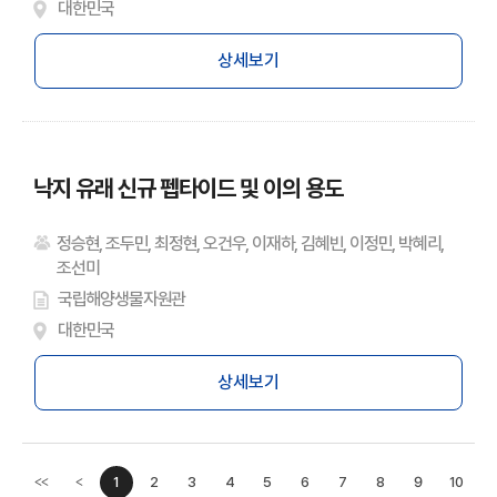
대한민국
상세보기
낙지 유래 신규 펩타이드 및 이의 용도
정승현, 조두민, 최정현, 오건우, 이재하, 김혜빈, 이정민, 박혜리,
조선미
국립해양생물자원관
대한민국
상세보기
1
2
3
4
5
6
7
8
9
10
<<
<
이전페이지