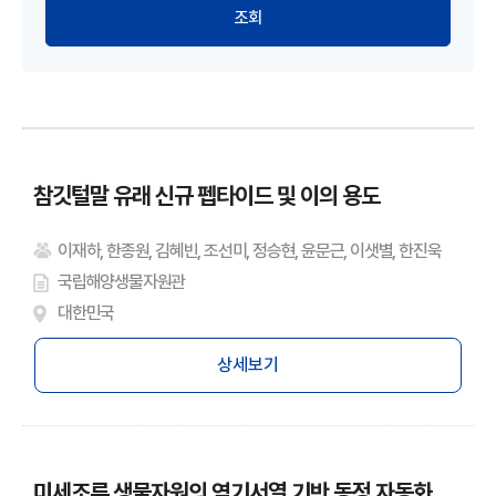
참깃털말 유래 신규 펩타이드 및 이의 용도
이재하, 한종원, 김혜빈, 조선미, 정승현, 윤문근, 이샛별, 한진욱
국립해양생물자원관
대한민국
상세보기
미세조류 생물자원의 염기서열 기반 동정 자동화