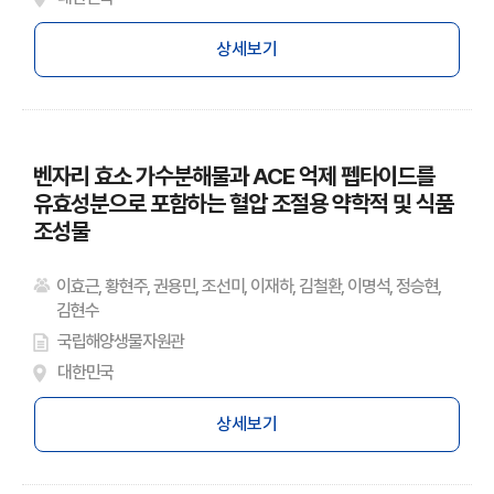
상세보기
벤자리 효소 가수분해물과 ACE 억제 펩타이드를
유효성분으로 포함하는 혈압 조절용 약학적 및 식품
조성물
이효근, 황현주, 권용민, 조선미, 이재하, 김철환, 이명석, 정승현,
김현수
국립해양생물자원관
대한민국
상세보기