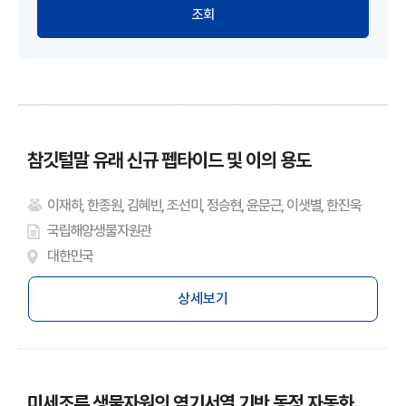
참깃털말 유래 신규 펩타이드 및 이의 용도
이재하, 한종원, 김혜빈, 조선미, 정승현, 윤문근, 이샛별, 한진욱
국립해양생물자원관
대한민국
상세보기
미세조류 생물자원의 염기서열 기반 동정 자동화