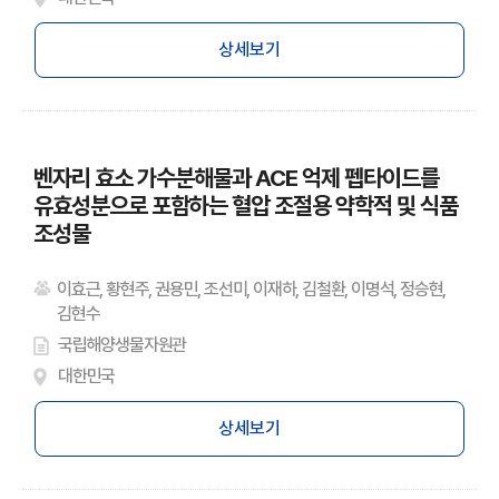
상세보기
벤자리 효소 가수분해물과 ACE 억제 펩타이드를
유효성분으로 포함하는 혈압 조절용 약학적 및 식품
조성물
이효근, 황현주, 권용민, 조선미, 이재하, 김철환, 이명석, 정승현,
김현수
국립해양생물자원관
대한민국
상세보기