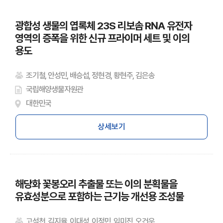
광합성 생물의 엽록체 23S 리보솜 RNA 유전자
영역의 증폭을 위한 신규 프라이머 세트 및 이의
용도
조기철, 안성민, 배승섭, 정현경, 황현주, 김은송
국립해양생물자원관
대한민국
상세보기
해당화 꽃봉오리 추출물 또는 이의 분획물을
유효성분으로 포함하는 근기능 개선용 조성물
고석천, 김지율, 이대성, 이정민, 임미진, 오건우