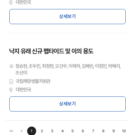
대한민국
상세보기
낙지 유래 신규 펩타이드 및 이의 용도
정승현, 조두민, 최정현, 오건우, 이재하, 김혜빈, 이정민, 박혜리,
조선미
국립해양생물자원관
대한민국
상세보기
1
2
3
4
5
6
7
8
9
10
<<
<
이전페이지