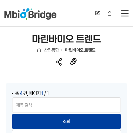
전
마린바이오 트렌드
산업동향
마린바이오 트렌드
,
4
1
총
건
페이지
/ 1