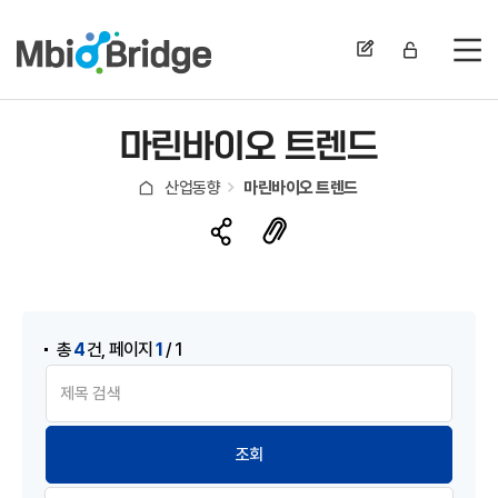
전
마린바이오 트렌드
산업동향
마린바이오 트렌드
,
4
1
총
건
페이지
/ 1