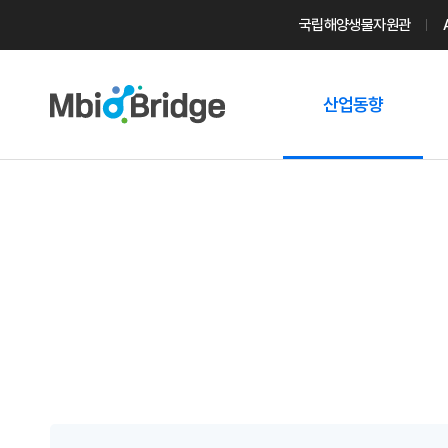
국립해양생물자원관
산업동향
마린바이오
트렌드
국내 동향
해외 동향