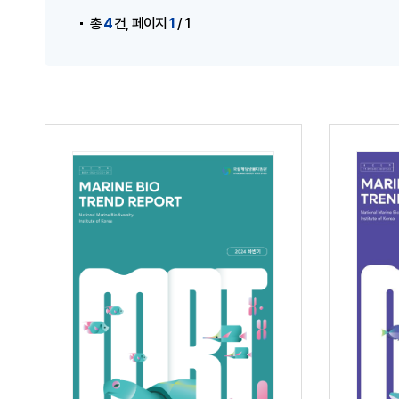
,
4
1
총
건
페이지
/ 1