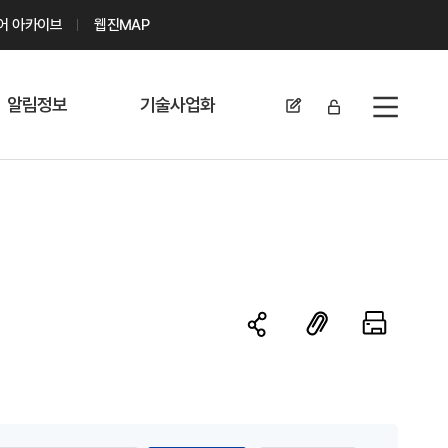
디어 아카이브
웹진MAP
알림정보
기술사업화
전체메뉴
공지사항
기술이전 문의/
신청
자료실
기술이전 현황
채용정보
MABIK
세미나 및 행사
전략특허
보도자료
미활용나눔특허
카드뉴스