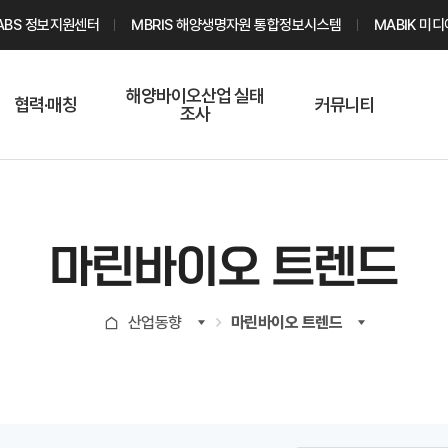
ABS 정보지원센터
MBRIS 해양생명자원 통합정보시스템
MABIK 미
해양바이오산업 실태
협력·매칭
커뮤니티
조사
해양바이오
온라인 실태조사
해양바이오
주요소재 소개
Q&A
해양바이오산업
기업수요 매칭
통계자료
전문가 인력풀
마린바이오 트렌드
기업 공동연구
지식포럼
신청
해양바이오
산업동향
마린바이오 트렌드
기업현황