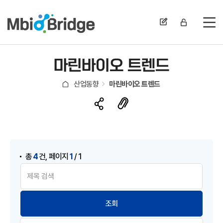
전
마린바이오 트렌드
산업동향
마린바이오 트렌드
,
4
1
총
건
페이지
/ 1