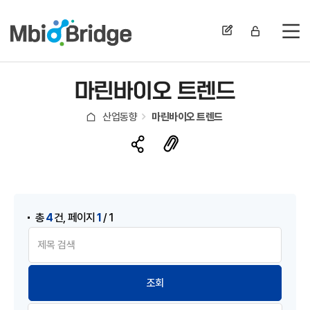
전
마린바이오 트렌드
산업동향
마린바이오 트렌드
,
4
1
총
건
페이지
/ 1