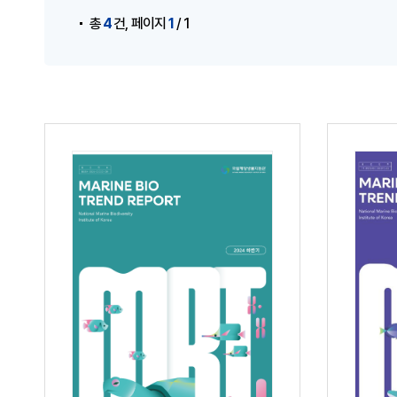
,
4
1
총
건
페이지
/ 1