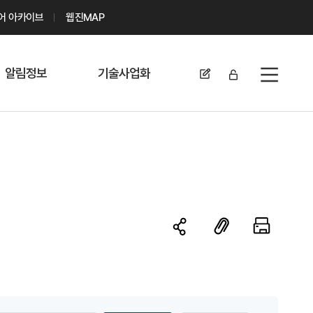
디어 아카이브
웹진MAP
알림정보
기술사업화
전체메뉴
공지사항
기술이전 문의/
신청
자료실
기술이전 현황
채용정보
MABIK
세미나 및 행사
전략특허
보도자료
미활용나눔특허
카드뉴스