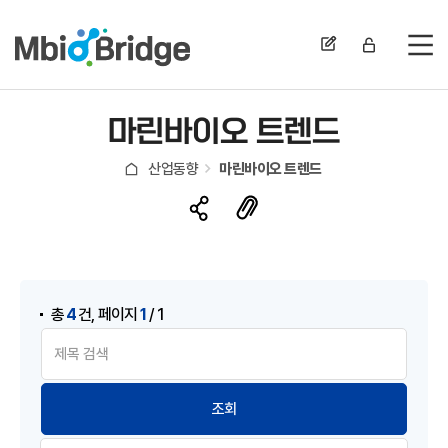
전
마린바이오 트렌드
산업동향
마린바이오 트렌드
,
4
1
총
건
페이지
/ 1