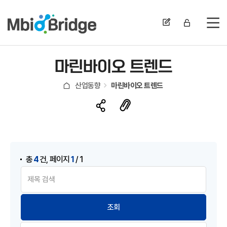
전
마린바이오 트렌드
산업동향
마린바이오 트렌드
,
4
1
총
건
페이지
/ 1