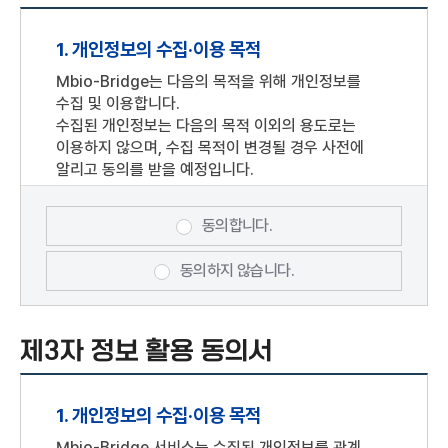
포털사이트의 계정을 이용해 개인정보를 제공하여
아이디(ID)와 비밀번호를 부여 받은 자를 말합니다.
1. 개인정보의 수집·이용 목적
기업회원 : "Mbio-Bridge"과의 서비스
이용계약을 위하여 기업정보를 제공하여 아이디(ID)
Mbio-Bridge는 다음의 목적을 위해 개인정보를
와 비밀번호를 부여 받은 기업을 말합니다.
수집 및 이용합니다.
회원 : 개인회원, 기업회원, 단체회원 모두를
수집된 개인정보는 다음의 목적 이외의 용도로는
말합니다.
이용하지 않으며, 수집 목적이 변경될 경우 사전에
알리고 동의를 받을 예정입니다.
비회원 : 회원에 가입하지 않고 "Mbio-Bridge"이
제공하는 서비스를 이용하는 자를 말하며, Mbio-
회원가입, 회원제 서비스 이용 및 본인확인,
Bridge은비회원에 대하여 회원전용으로 제공하는
개인식별, 가입의사확인, 실태조사 및 각종 게시판
동의합니다.
서비스의 이용을 제한할 수 있습니다.
이용, 고지사항 전달 등을 목적으로 개인정보를
이용자 : 본 약관에 따라 "Mbio-Bridge"에서
처리합니다.
동의하지 않습니다.
제공하는 서비스를 이용하는 회원 및 비회원을
말합니다.
2. 수집하려는 개인정보의 항목
회원 아이디(ID) : 회원식별 및 서비스 이용을 위해
제3자 정보 활용 동의서
필수항목 : 아이디, 비밀번호, 성명, 휴대폰 번호,
자신이 등록한 개인 E-mail 주소를 말함. 단,
생년월일
기업회원의 경우 기업회원이 선정한 문자 및 숫자의
선택항목: 기업 정보(기업명, 사업자등록번호,
조합을 말합니다.
1. 개인정보의 수집·이용 목적
대표자명, 설립일자). 회원 선택정보(전화번호,
비밀번호(패스워드) : 회원의 권익보호를 위하여
이메일 주소)
Mbio-Bridge 서비스는 수집된 개인정보를 관계