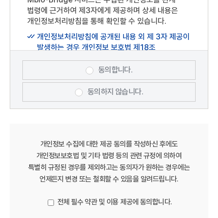
회원이 선정한 문자 및 숫자의 조합을 말합니다.
법령에 근거하여 제3자에게 제공하며 상세 내용은
상기 개인정보 처리에 동의하시겠습니까?
플랫폼 : Mbio-Bridge(충청남도 서천군
개인정보처리방침을 통해 확인할 수 있습니다.
장항읍장산로101번길75)
개인정보처리방침에 공개된 내용 외 제 3자 제공이
게시물 : "Mbio-Bridge" 홈페이지 내 이용자가
발생하는 경우 개인정보 보호법 제18조
게재 또는 등록하는 부호(URL 포함), 문자, 음성,
(개인정보의 목적 외 이용·제공 제한)에 근거하여
음향, 영상(동영상 포함),이미지(사진 포함), 파일
처리하겠습니다.
등을 말합니다.
동의합니다.
제3조 이용 약관의 효력 및 변경
동의하지 않습니다.
본 약관은 "Mbio-Bridge" 홈페이지
(https://www.mabik.re.kr/mbiob/)에
게시하거나 기타 방법으로 이용자에게
공지함으로써 효력이 발생합니다.
개인정보 수집에 대한 제공 동의를 작성하신 후에도
Mbio-Bridge는 “약관의 규제에 관한 법률”,
개인정보보호법 및 기타 법령 등의 관련 규정에 의하여
"정보통신망법" 등 관련 법령을 위반하지 않는
특별히 규정된 경우를 제외하고는 동의자가 원하는 경우에는
범위내에서 본 약관을 변경할 수 있으며, 약관을
언제든지 변경 또는 철회할 수 있음을 알려드립니다.
개정할 경우에는 적용일자 및 개정사유를 명시하여
현행약관과 함께 당 사이트의 초기화면에 그
전체 필수 약관 및 이용 제공에 동의합니다.
적용일자 7일 이전부터 적용일자 전일까지
공지합니다. 다만, 이용자에게 불리하게 약관내용을