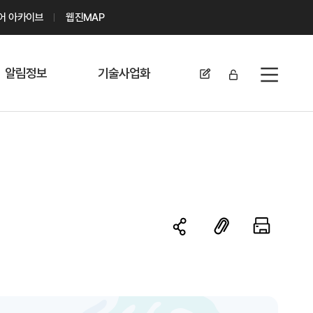
디어 아카이브
웹진MAP
알림정보
기술사업화
전체메뉴
공지사항
기술이전 문의/
신청
자료실
기술이전 현황
채용정보
MABIK
세미나 및 행사
전략특허
보도자료
미활용나눔특허
카드뉴스