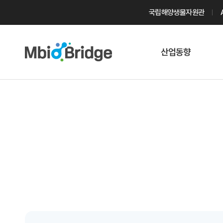
국립해양생물자원관
산업동향
마린바이오
트렌드
국내 동향
해외 동향