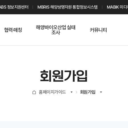
ABS 정보지원센터
MBRIS 해양생명자원 통합정보시스템
MABIK 미
해양바이오산업 실태
협력·매칭
커뮤니티
조사
해양바이오
온라인 실태조사
해양바이오
주요소재 소개
Q&A
해양바이오산업
기업수요 매칭
통계자료
전문가 인력풀
회원가입
기업 공동연구
지식포럼
신청
해양바이오
홈페이지가이드
회원가입
기업현황