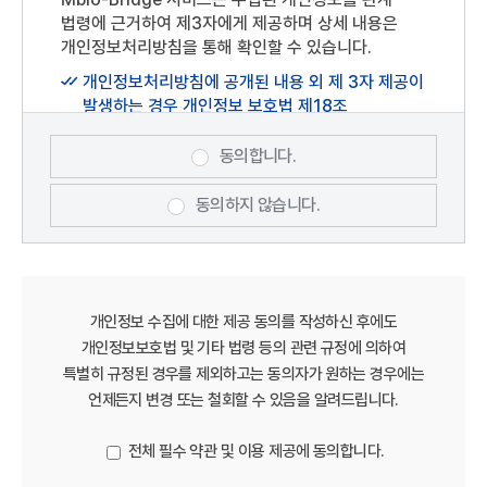
회원이 선정한 문자 및 숫자의 조합을 말합니다.
법령에 근거하여 제3자에게 제공하며 상세 내용은
상기 개인정보 처리에 동의하시겠습니까?
플랫폼 : Mbio-Bridge(충청남도 서천군
개인정보처리방침을 통해 확인할 수 있습니다.
장항읍장산로101번길75)
개인정보처리방침에 공개된 내용 외 제 3자 제공이
게시물 : "Mbio-Bridge" 홈페이지 내 이용자가
발생하는 경우 개인정보 보호법 제18조
게재 또는 등록하는 부호(URL 포함), 문자, 음성,
(개인정보의 목적 외 이용·제공 제한)에 근거하여
음향, 영상(동영상 포함),이미지(사진 포함), 파일
처리하겠습니다.
등을 말합니다.
동의합니다.
제3조 이용 약관의 효력 및 변경
동의하지 않습니다.
본 약관은 "Mbio-Bridge" 홈페이지
(https://www.mabik.re.kr/mbiob/)에
게시하거나 기타 방법으로 이용자에게
공지함으로써 효력이 발생합니다.
개인정보 수집에 대한 제공 동의를 작성하신 후에도
Mbio-Bridge는 “약관의 규제에 관한 법률”,
개인정보보호법 및 기타 법령 등의 관련 규정에 의하여
"정보통신망법" 등 관련 법령을 위반하지 않는
특별히 규정된 경우를 제외하고는 동의자가 원하는 경우에는
범위내에서 본 약관을 변경할 수 있으며, 약관을
언제든지 변경 또는 철회할 수 있음을 알려드립니다.
개정할 경우에는 적용일자 및 개정사유를 명시하여
현행약관과 함께 당 사이트의 초기화면에 그
전체 필수 약관 및 이용 제공에 동의합니다.
적용일자 7일 이전부터 적용일자 전일까지
공지합니다. 다만, 이용자에게 불리하게 약관내용을