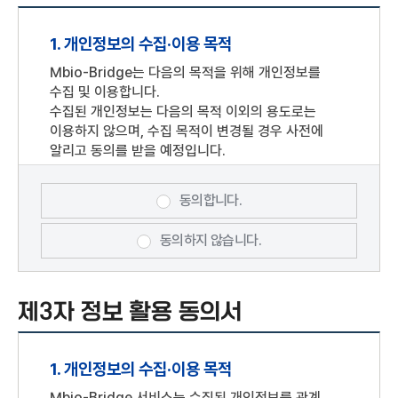
포털사이트의 계정을 이용해 개인정보를 제공하여
아이디(ID)와 비밀번호를 부여 받은 자를 말합니다.
1. 개인정보의 수집·이용 목적
기업회원 : "Mbio-Bridge"과의 서비스
이용계약을 위하여 기업정보를 제공하여 아이디(ID)
Mbio-Bridge는 다음의 목적을 위해 개인정보를
와 비밀번호를 부여 받은 기업을 말합니다.
수집 및 이용합니다.
회원 : 개인회원, 기업회원, 단체회원 모두를
수집된 개인정보는 다음의 목적 이외의 용도로는
말합니다.
이용하지 않으며, 수집 목적이 변경될 경우 사전에
알리고 동의를 받을 예정입니다.
비회원 : 회원에 가입하지 않고 "Mbio-Bridge"이
제공하는 서비스를 이용하는 자를 말하며, Mbio-
회원가입, 회원제 서비스 이용 및 본인확인,
Bridge은비회원에 대하여 회원전용으로 제공하는
개인식별, 가입의사확인, 실태조사 및 각종 게시판
동의합니다.
서비스의 이용을 제한할 수 있습니다.
이용, 고지사항 전달 등을 목적으로 개인정보를
이용자 : 본 약관에 따라 "Mbio-Bridge"에서
처리합니다.
동의하지 않습니다.
제공하는 서비스를 이용하는 회원 및 비회원을
말합니다.
2. 수집하려는 개인정보의 항목
회원 아이디(ID) : 회원식별 및 서비스 이용을 위해
제3자 정보 활용 동의서
필수항목 : 아이디, 비밀번호, 성명, 휴대폰 번호,
자신이 등록한 개인 E-mail 주소를 말함. 단,
생년월일
기업회원의 경우 기업회원이 선정한 문자 및 숫자의
선택항목: 기업 정보(기업명, 사업자등록번호,
조합을 말합니다.
1. 개인정보의 수집·이용 목적
대표자명, 설립일자). 회원 선택정보(전화번호,
비밀번호(패스워드) : 회원의 권익보호를 위하여
이메일 주소)
Mbio-Bridge 서비스는 수집된 개인정보를 관계