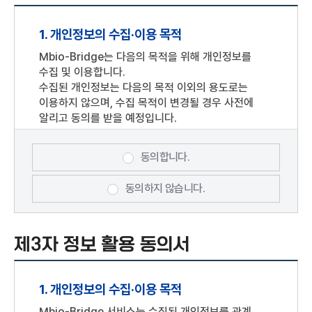
포털사이트의 계정을 이용해 개인정보를 제공하여
아이디(ID)와 비밀번호를 부여 받은 자를 말합니다.
1. 개인정보의 수집·이용 목적
기업회원 : "Mbio-Bridge"과의 서비스
이용계약을 위하여 기업정보를 제공하여 아이디(ID)
Mbio-Bridge는 다음의 목적을 위해 개인정보를
와 비밀번호를 부여 받은 기업을 말합니다.
수집 및 이용합니다.
회원 : 개인회원, 기업회원, 단체회원 모두를
수집된 개인정보는 다음의 목적 이외의 용도로는
말합니다.
이용하지 않으며, 수집 목적이 변경될 경우 사전에
알리고 동의를 받을 예정입니다.
비회원 : 회원에 가입하지 않고 "Mbio-Bridge"이
제공하는 서비스를 이용하는 자를 말하며, Mbio-
회원가입, 회원제 서비스 이용 및 본인확인,
Bridge은비회원에 대하여 회원전용으로 제공하는
개인식별, 가입의사확인, 실태조사 및 각종 게시판
동의합니다.
서비스의 이용을 제한할 수 있습니다.
이용, 고지사항 전달 등을 목적으로 개인정보를
이용자 : 본 약관에 따라 "Mbio-Bridge"에서
처리합니다.
동의하지 않습니다.
제공하는 서비스를 이용하는 회원 및 비회원을
말합니다.
2. 수집하려는 개인정보의 항목
회원 아이디(ID) : 회원식별 및 서비스 이용을 위해
제3자 정보 활용 동의서
필수항목 : 아이디, 비밀번호, 성명, 휴대폰 번호,
자신이 등록한 개인 E-mail 주소를 말함. 단,
생년월일
기업회원의 경우 기업회원이 선정한 문자 및 숫자의
선택항목: 기업 정보(기업명, 사업자등록번호,
조합을 말합니다.
1. 개인정보의 수집·이용 목적
대표자명, 설립일자). 회원 선택정보(전화번호,
비밀번호(패스워드) : 회원의 권익보호를 위하여
이메일 주소)
Mbio-Bridge 서비스는 수집된 개인정보를 관계