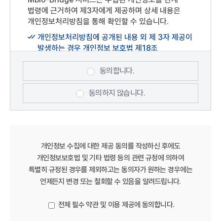
회원이 선정한 문자 및 숫자의 조합을 말합니다.
법령에 근거하여 제3자에게 제공하며 상세 내용은
상기 개인정보 처리에 동의하시겠습니까?
플랫폼 : Mbio-Bridge(충청남도 서천군
개인정보처리방침을 통해 확인할 수 있습니다.
장항읍장산로101번길75)
개인정보처리방침에 공개된 내용 외 제 3자 제공이
게시물 : "Mbio-Bridge" 홈페이지 내 이용자가
발생하는 경우 개인정보 보호법 제18조
게재 또는 등록하는 부호(URL 포함), 문자, 음성,
(개인정보의 목적 외 이용·제공 제한)에 근거하여
음향, 영상(동영상 포함),이미지(사진 포함), 파일
처리하겠습니다.
등을 말합니다.
동의합니다.
제3조 이용 약관의 효력 및 변경
동의하지 않습니다.
본 약관은 "Mbio-Bridge" 홈페이지
(https://www.mabik.re.kr/mbiob/)에
게시하거나 기타 방법으로 이용자에게
공지함으로써 효력이 발생합니다.
개인정보 수집에 대한 제공 동의를 작성하신 후에도
Mbio-Bridge는 “약관의 규제에 관한 법률”,
개인정보보호법 및 기타 법령 등의 관련 규정에 의하여
"정보통신망법" 등 관련 법령을 위반하지 않는
특별히 규정된 경우를 제외하고는 동의자가 원하는 경우에는
범위내에서 본 약관을 변경할 수 있으며, 약관을
언제든지 변경 또는 철회할 수 있음을 알려드립니다.
개정할 경우에는 적용일자 및 개정사유를 명시하여
현행약관과 함께 당 사이트의 초기화면에 그
전체 필수 약관 및 이용 제공에 동의합니다.
적용일자 7일 이전부터 적용일자 전일까지
공지합니다. 다만, 이용자에게 불리하게 약관내용을