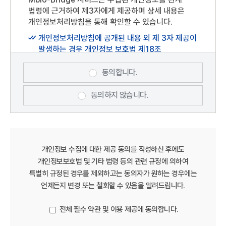
회원이 선정한 문자 및 숫자의 조합을 말합니다.
법령에 근거하여 제3자에게 제공하며 상세 내용은
상기 개인정보 처리에 동의하시겠습니까?
플랫폼 : Mbio-Bridge(충청남도 서천군
개인정보처리방침을 통해 확인할 수 있습니다.
장항읍장산로101번길75)
개인정보처리방침에 공개된 내용 외 제 3자 제공이
게시물 : "Mbio-Bridge" 홈페이지 내 이용자가
발생하는 경우 개인정보 보호법 제18조
게재 또는 등록하는 부호(URL 포함), 문자, 음성,
(개인정보의 목적 외 이용·제공 제한)에 근거하여
음향, 영상(동영상 포함),이미지(사진 포함), 파일
처리하겠습니다.
등을 말합니다.
동의합니다.
제3조 이용 약관의 효력 및 변경
동의하지 않습니다.
본 약관은 "Mbio-Bridge" 홈페이지
(https://www.mabik.re.kr/mbiob/)에
게시하거나 기타 방법으로 이용자에게
공지함으로써 효력이 발생합니다.
개인정보 수집에 대한 제공 동의를 작성하신 후에도
Mbio-Bridge는 “약관의 규제에 관한 법률”,
개인정보보호법 및 기타 법령 등의 관련 규정에 의하여
"정보통신망법" 등 관련 법령을 위반하지 않는
특별히 규정된 경우를 제외하고는 동의자가 원하는 경우에는
범위내에서 본 약관을 변경할 수 있으며, 약관을
언제든지 변경 또는 철회할 수 있음을 알려드립니다.
개정할 경우에는 적용일자 및 개정사유를 명시하여
현행약관과 함께 당 사이트의 초기화면에 그
전체 필수 약관 및 이용 제공에 동의합니다.
적용일자 7일 이전부터 적용일자 전일까지
공지합니다. 다만, 이용자에게 불리하게 약관내용을