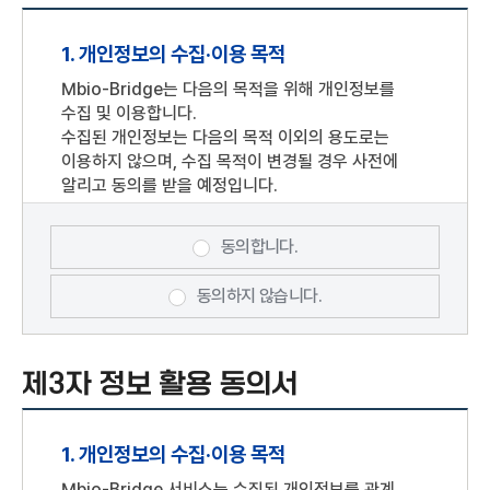
포털사이트의 계정을 이용해 개인정보를 제공하여
아이디(ID)와 비밀번호를 부여 받은 자를 말합니다.
1. 개인정보의 수집·이용 목적
기업회원 : "Mbio-Bridge"과의 서비스
이용계약을 위하여 기업정보를 제공하여 아이디(ID)
Mbio-Bridge는 다음의 목적을 위해 개인정보를
와 비밀번호를 부여 받은 기업을 말합니다.
수집 및 이용합니다.
회원 : 개인회원, 기업회원, 단체회원 모두를
수집된 개인정보는 다음의 목적 이외의 용도로는
말합니다.
이용하지 않으며, 수집 목적이 변경될 경우 사전에
알리고 동의를 받을 예정입니다.
비회원 : 회원에 가입하지 않고 "Mbio-Bridge"이
제공하는 서비스를 이용하는 자를 말하며, Mbio-
회원가입, 회원제 서비스 이용 및 본인확인,
Bridge은비회원에 대하여 회원전용으로 제공하는
개인식별, 가입의사확인, 실태조사 및 각종 게시판
동의합니다.
서비스의 이용을 제한할 수 있습니다.
이용, 고지사항 전달 등을 목적으로 개인정보를
이용자 : 본 약관에 따라 "Mbio-Bridge"에서
처리합니다.
동의하지 않습니다.
제공하는 서비스를 이용하는 회원 및 비회원을
말합니다.
2. 수집하려는 개인정보의 항목
회원 아이디(ID) : 회원식별 및 서비스 이용을 위해
제3자 정보 활용 동의서
필수항목 : 아이디, 비밀번호, 성명, 휴대폰 번호,
자신이 등록한 개인 E-mail 주소를 말함. 단,
생년월일
기업회원의 경우 기업회원이 선정한 문자 및 숫자의
선택항목: 기업 정보(기업명, 사업자등록번호,
조합을 말합니다.
1. 개인정보의 수집·이용 목적
대표자명, 설립일자). 회원 선택정보(전화번호,
비밀번호(패스워드) : 회원의 권익보호를 위하여
이메일 주소)
Mbio-Bridge 서비스는 수집된 개인정보를 관계