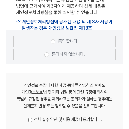
회원이 선정한 문자 및 숫자의 조합을 말합니다.
법령에 근거하여 제3자에게 제공하며 상세 내용은
상기 개인정보 처리에 동의하시겠습니까?
플랫폼 : Mbio-Bridge(충청남도 서천군
개인정보처리방침을 통해 확인할 수 있습니다.
장항읍장산로101번길75)
개인정보처리방침에 공개된 내용 외 제 3자 제공이
게시물 : "Mbio-Bridge" 홈페이지 내 이용자가
발생하는 경우 개인정보 보호법 제18조
게재 또는 등록하는 부호(URL 포함), 문자, 음성,
(개인정보의 목적 외 이용·제공 제한)에 근거하여
음향, 영상(동영상 포함),이미지(사진 포함), 파일
처리하겠습니다.
등을 말합니다.
동의합니다.
제3조 이용 약관의 효력 및 변경
동의하지 않습니다.
본 약관은 "Mbio-Bridge" 홈페이지
(https://www.mabik.re.kr/mbiob/)에
게시하거나 기타 방법으로 이용자에게
공지함으로써 효력이 발생합니다.
개인정보 수집에 대한 제공 동의를 작성하신 후에도
Mbio-Bridge는 “약관의 규제에 관한 법률”,
개인정보보호법 및 기타 법령 등의 관련 규정에 의하여
"정보통신망법" 등 관련 법령을 위반하지 않는
특별히 규정된 경우를 제외하고는 동의자가 원하는 경우에는
범위내에서 본 약관을 변경할 수 있으며, 약관을
언제든지 변경 또는 철회할 수 있음을 알려드립니다.
개정할 경우에는 적용일자 및 개정사유를 명시하여
현행약관과 함께 당 사이트의 초기화면에 그
전체 필수 약관 및 이용 제공에 동의합니다.
적용일자 7일 이전부터 적용일자 전일까지
공지합니다. 다만, 이용자에게 불리하게 약관내용을