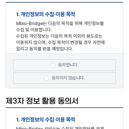
포털사이트의 계정을 이용해 개인정보를 제공하여
아이디(ID)와 비밀번호를 부여 받은 자를 말합니다.
1. 개인정보의 수집·이용 목적
기업회원 : "Mbio-Bridge"과의 서비스
이용계약을 위하여 기업정보를 제공하여 아이디(ID)
Mbio-Bridge는 다음의 목적을 위해 개인정보를
와 비밀번호를 부여 받은 기업을 말합니다.
수집 및 이용합니다.
회원 : 개인회원, 기업회원, 단체회원 모두를
수집된 개인정보는 다음의 목적 이외의 용도로는
말합니다.
이용하지 않으며, 수집 목적이 변경될 경우 사전에
알리고 동의를 받을 예정입니다.
비회원 : 회원에 가입하지 않고 "Mbio-Bridge"이
제공하는 서비스를 이용하는 자를 말하며, Mbio-
회원가입, 회원제 서비스 이용 및 본인확인,
Bridge은비회원에 대하여 회원전용으로 제공하는
개인식별, 가입의사확인, 실태조사 및 각종 게시판
동의합니다.
서비스의 이용을 제한할 수 있습니다.
이용, 고지사항 전달 등을 목적으로 개인정보를
이용자 : 본 약관에 따라 "Mbio-Bridge"에서
처리합니다.
동의하지 않습니다.
제공하는 서비스를 이용하는 회원 및 비회원을
말합니다.
2. 수집하려는 개인정보의 항목
회원 아이디(ID) : 회원식별 및 서비스 이용을 위해
제3자 정보 활용 동의서
필수항목 : 아이디, 비밀번호, 성명, 휴대폰 번호,
자신이 등록한 개인 E-mail 주소를 말함. 단,
생년월일
기업회원의 경우 기업회원이 선정한 문자 및 숫자의
선택항목: 기업 정보(기업명, 사업자등록번호,
조합을 말합니다.
1. 개인정보의 수집·이용 목적
대표자명, 설립일자). 회원 선택정보(전화번호,
비밀번호(패스워드) : 회원의 권익보호를 위하여
이메일 주소)
Mbio-Bridge 서비스는 수집된 개인정보를 관계