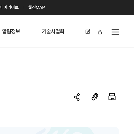
디어 아카이브
웹진MAP
알림정보
기술사업화
전체메뉴
공지사항
기술이전 문의/
신청
자료실
기술이전 현황
채용정보
MABIK
세미나 및 행사
전략특허
보도자료
미활용나눔특허
카드뉴스