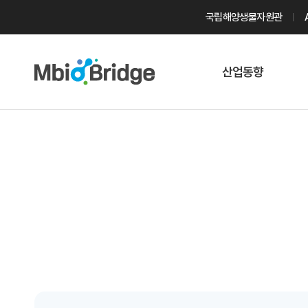
국립해양생물자원관
산업동향
마린바이오
트렌드
국내 동향
해외 동향