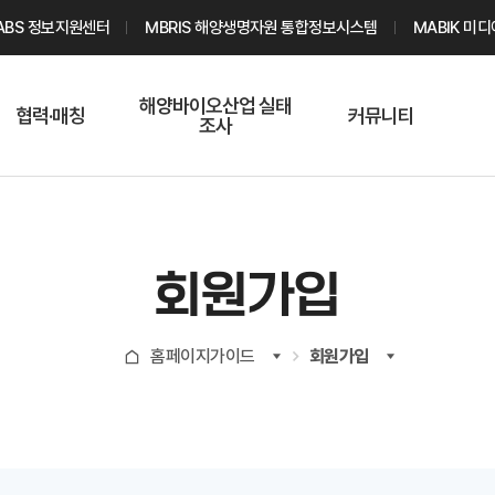
ABS 정보지원센터
MBRIS 해양생명자원 통합정보시스템
MABIK 미
해양바이오산업 실태
협력·매칭
커뮤니티
조사
해양바이오
온라인 실태조사
해양바이오
주요소재 소개
Q&A
해양바이오산업
기업수요 매칭
통계자료
전문가 인력풀
회원가입
기업 공동연구
지식포럼
신청
해양바이오
홈페이지가이드
회원가입
기업현황