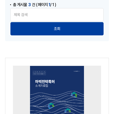
3
1
총 게시물
건
( 페이지
/ 1 )