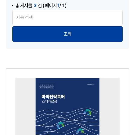
3
1
총 게시물
건
( 페이지
/ 1 )