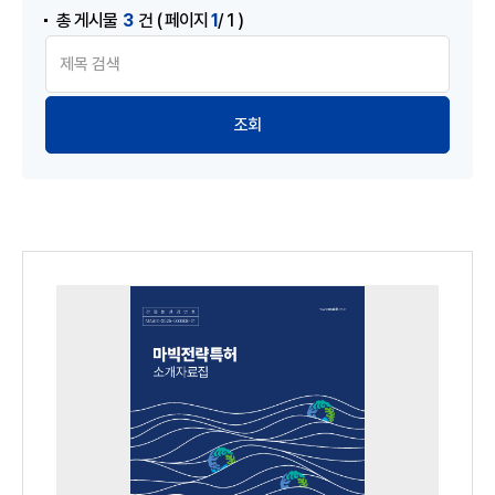
3
1
총 게시물
건
( 페이지
/ 1 )