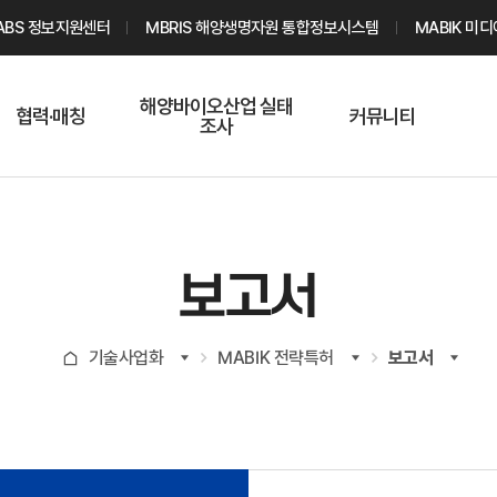
ABS 정보지원센터
MBRIS 해양생명자원 통합정보시스템
MABIK 미
해양바이오산업 실태
협력·매칭
커뮤니티
조사
해양바이오
온라인 실태조사
해양바이오
주요소재 소개
Q&A
해양바이오산업
기업수요 매칭
통계자료
전문가 인력풀
보고서
기업 공동연구
지식포럼
신청
해양바이오
기술사업화
MABIK 전략특허
보고서
기업현황