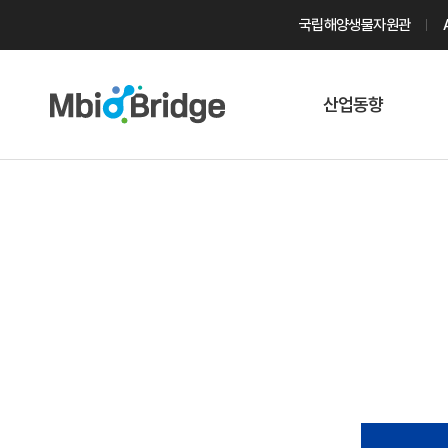
국립해양생물자원관
산업동향
마린바이오
트렌드
국내 동향
해외 동향