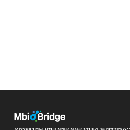
우)33662 충남 서천군 장항읍 장산로 101번길 75
대표전화
04