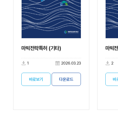
마빅전략특허 (기타)
마빅전
1
2026.03.23
2
바로보기
다운로드
바