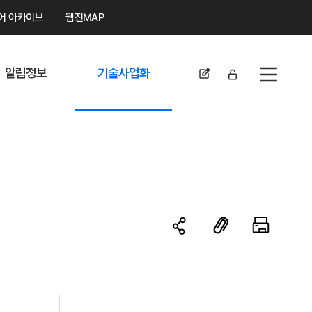
디어 아카이브
웹진MAP
알림정보
기술사업화
전체메뉴
공지사항
기술이전 문의/
신청
자료실
기술이전 현황
채용정보
MABIK
세미나 및 행사
전략특허
보도자료
미활용나눔특허
카드뉴스