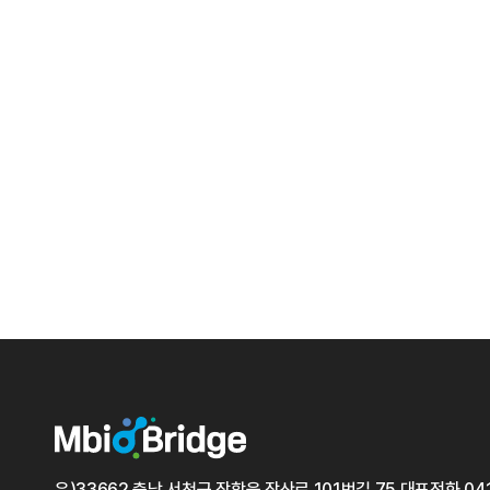
우)33662 충남 서천군 장항읍 장산로 101번길 75
대표전화
04