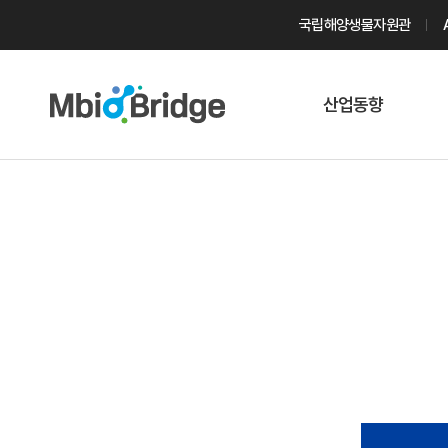
국립해양생물자원관
산업동향
마린바이오
트렌드
국내 동향
해외 동향