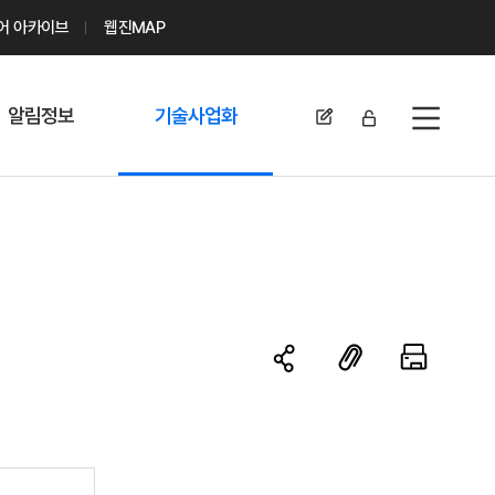
디어 아카이브
웹진MAP
알림정보
기술사업화
전체메뉴
공지사항
기술이전 문의/
신청
자료실
기술이전 현황
채용정보
MABIK
세미나 및 행사
전략특허
보도자료
미활용나눔특허
카드뉴스