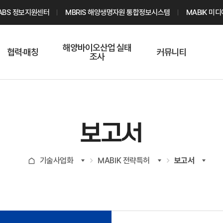
ABS 정보지원센터
MBRIS 해양생명자원 통합정보시스템
MABIK 미
해양바이오산업 실태
협력·매칭
커뮤니티
조사
해양바이오
온라인 실태조사
해양바이오
주요소재 소개
Q&A
해양바이오산업
기업수요 매칭
통계자료
전문가 인력풀
보고서
기업 공동연구
지식포럼
신청
해양바이오
기술사업화
MABIK 전략특허
보고서
기업현황