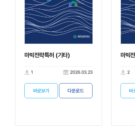
마빅전략특허 (기타)
마빅전
1
2026.03.23
2
바로보기
다운로드
바