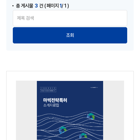
3
1
총 게시물
건
( 페이지
/ 1 )