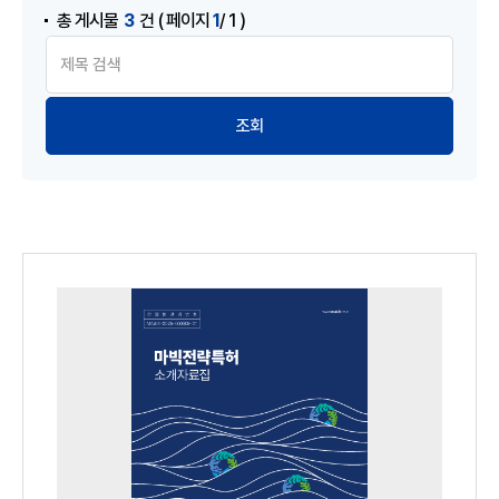
3
1
총 게시물
건
( 페이지
/ 1 )