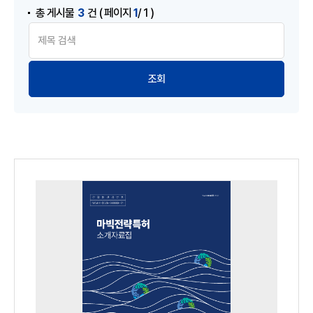
3
1
총 게시물
건
( 페이지
/ 1 )