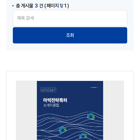
3
1
총 게시물
건
( 페이지
/ 1 )