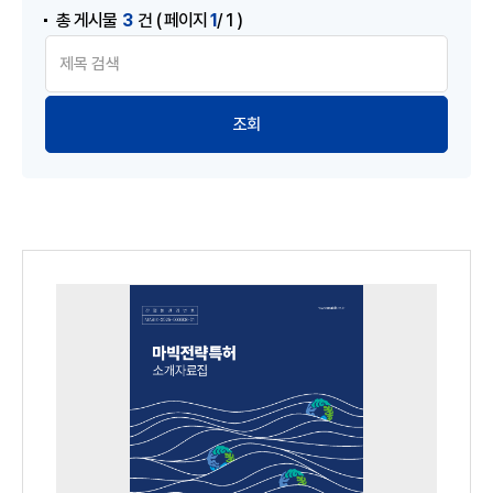
3
1
총 게시물
건
( 페이지
/ 1 )