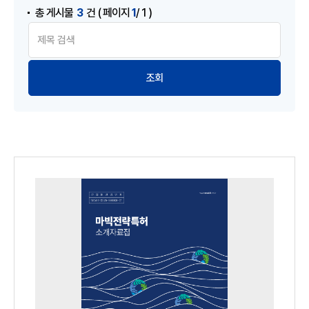
3
1
총 게시물
건
( 페이지
/ 1 )