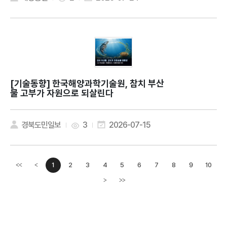
[기술동향]
한국해양과학기술원, 참치 부산
물 고부가 자원으로 되살린다
경북도민일보
3
2026-07-15
1
2
3
4
5
6
7
8
9
10
<<
<
이전페이지
>
>>
다음페이지