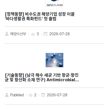
[정책동향]
비수도권 해양기업 성장 이끌
'바다생활권 특화펀드' 첫 출범
해양수산부
3
2026-07-28
[기술동향]
(남극 해수 세균 기반 항균·항진
균 및 항산화 소재 연구) Antimicrobial a
nd antioxidant activities of Methyl
obacterium phyllosphaerae KS504
39 isolated from Antarctic seawat
PubMed
2
2026-07-28
er