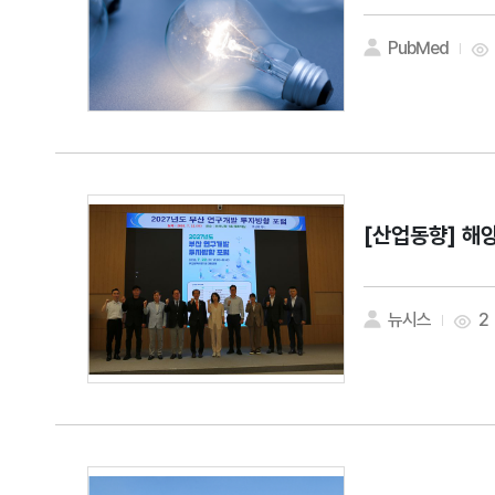
PubMed
[산업동향]
해양
뉴시스
2