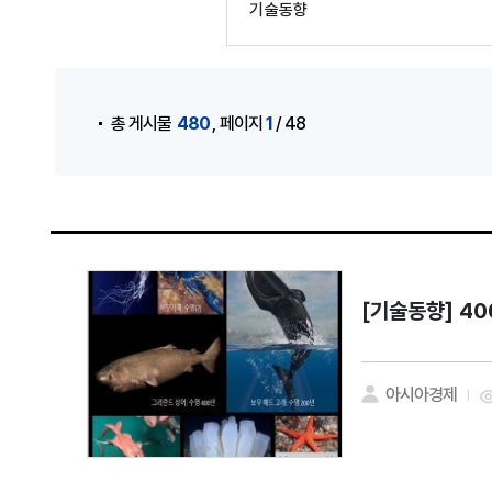
기술동향
게시물 검색
,
480
1
총 게시물
페이지
/ 48
[기술동향]
40
아시아경제