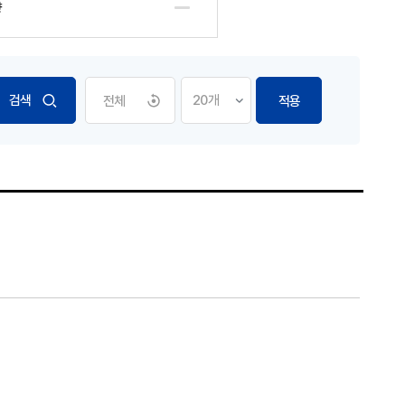
향
전체
적용