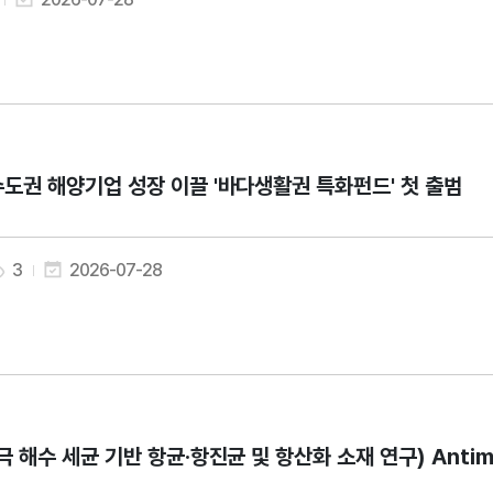
도권 해양기업 성장 이끌 '바다생활권 특화펀드' 첫 출범
3
2026-07-28
극 해수 세균 기반 항균·항진균 및 항산화 소재 연구) Antimicrobi