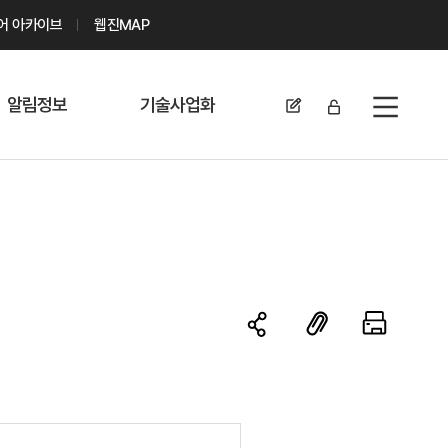
디어 아카이브
웹진MAP
알림정보
기술사업화
전체메뉴
공지사항
기술이전 문의/
신청
자료실
기술이전 현황
채용정보
MABIK
세미나 및 행사
전략특허
보도자료
미활용나눔특허
카드뉴스