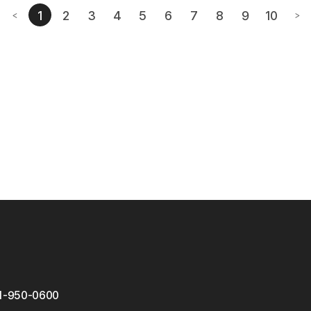
1
2
3
4
5
6
7
8
9
10
<
>
번째페이지
이전페이지
다음
1-950-0600