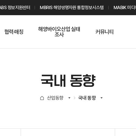
ABS 정보지원센터
MBRIS 해양생명자원 통합정보시스템
MABIK 미
해양바이오산업 실태
협력·매칭
커뮤니티
조사
해양바이오
온라인 실태조사
해양바이오
주요소재 소개
Q&A
해양바이오산업
기업수요 매칭
통계자료
전문가 인력풀
국내 동향
기업 공동연구
지식포럼
신청
해양바이오
산업동향
국내 동향
기업현황