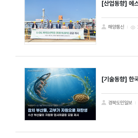
[산업동향]
에스
해양통신
[기술동향]
한국
경북도민일보