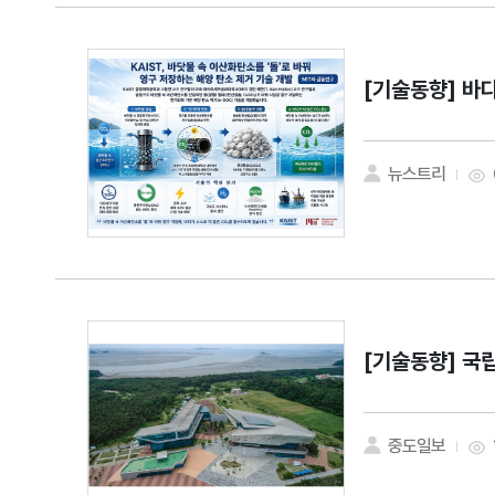
[기술동향]
바다
뉴스트리
[기술동향]
국립
중도일보