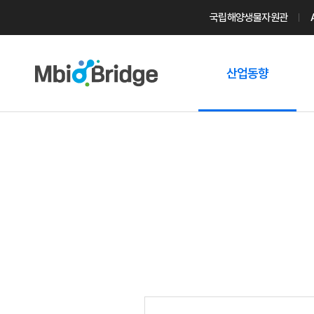
국립해양생물자원관
산업동향
마린바이오
트렌드
국내 동향
해외 동향