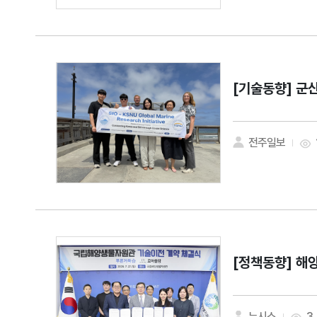
[기술동향]
군산
전주일보
[정책동향]
해양
뉴시스
3