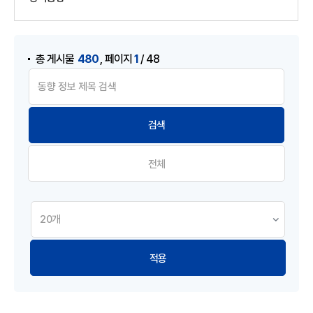
게시물 검색
,
480
1
총 게시물
페이지
/ 48
전체
적용