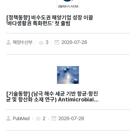
[정책동향]
비수도권 해양기업 성장 이끌
'바다생활권 특화펀드' 첫 출범
해양수산부
3
2026-07-28
[기술동향]
(남극 해수 세균 기반 항균·항진
균 및 항산화 소재 연구) Antimicrobial a
nd antioxidant activities of Methyl
obacterium phyllosphaerae KS504
39 isolated from Antarctic seawat
PubMed
2
2026-07-28
er