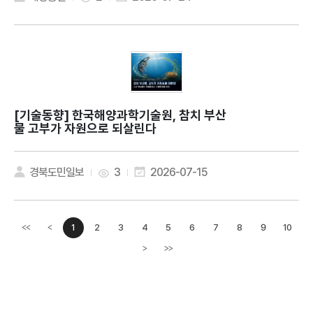
[기술동향]
한국해양과학기술원, 참치 부산
물 고부가 자원으로 되살린다
경북도민일보
3
2026-07-15
1
2
3
4
5
6
7
8
9
10
<<
<
이전페이지
>
>>
다음페이지