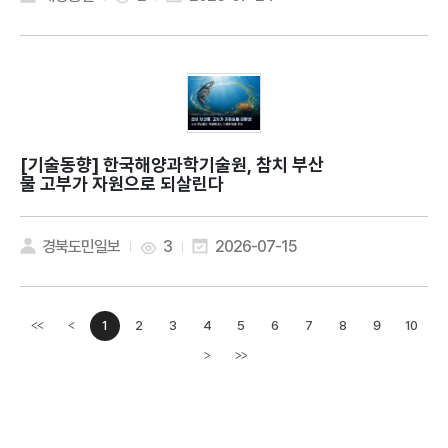
[기술동향]
한국해양과학기술원, 참치 부산
물 고부가 자원으로 되살린다
경북도민일보
3
2026-07-15
1
2
3
4
5
6
7
8
9
10
<<
<
이전페이지
>
>>
다음페이지