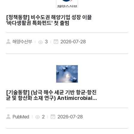
[정책동향]
비수도권 해양기업 성장 이끌
'바다생활권 특화펀드' 첫 출범
해양수산부
3
2026-07-28
[기술동향]
(남극 해수 세균 기반 항균·항진
균 및 항산화 소재 연구) Antimicrobial a
nd antioxidant activities of Methyl
obacterium phyllosphaerae KS504
39 isolated from Antarctic seawat
PubMed
2
2026-07-28
er