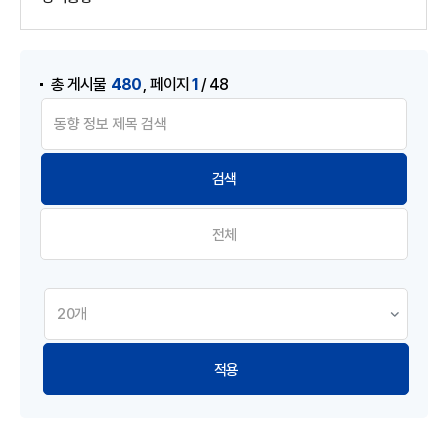
게시물 검색
,
480
1
총 게시물
페이지
/ 48
전체
적용