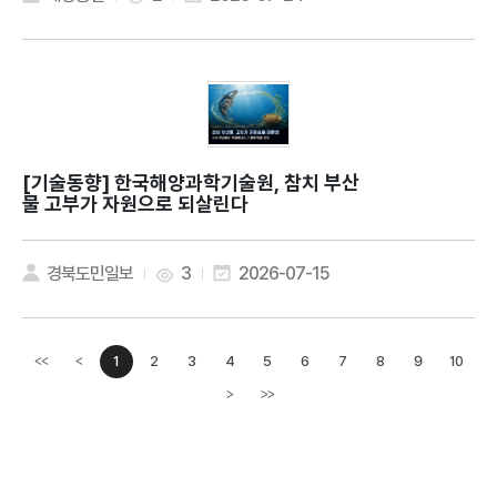
[기술동향]
한국해양과학기술원, 참치 부산
물 고부가 자원으로 되살린다
경북도민일보
3
2026-07-15
1
2
3
4
5
6
7
8
9
10
<<
<
이전페이지
>
>>
다음페이지