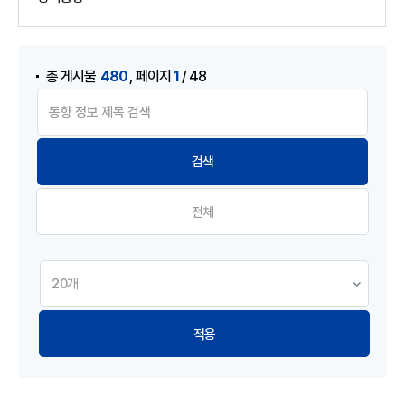
게시물 검색
,
480
1
총 게시물
페이지
/ 48
전체
적용