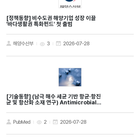
[정책동향]
비수도권 해양기업 성장 이끌
'바다생활권 특화펀드' 첫 출범
해양수산부
3
2026-07-28
[기술동향]
(남극 해수 세균 기반 항균·항진
균 및 항산화 소재 연구) Antimicrobial a
nd antioxidant activities of Methyl
obacterium phyllosphaerae KS504
39 isolated from Antarctic seawat
PubMed
2
2026-07-28
er