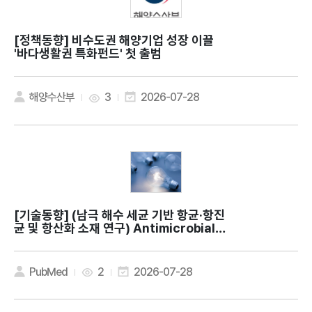
[정책동향]
비수도권 해양기업 성장 이끌
'바다생활권 특화펀드' 첫 출범
해양수산부
3
2026-07-28
[기술동향]
(남극 해수 세균 기반 항균·항진
균 및 항산화 소재 연구) Antimicrobial a
nd antioxidant activities of Methyl
obacterium phyllosphaerae KS504
39 isolated from Antarctic seawat
PubMed
2
2026-07-28
er