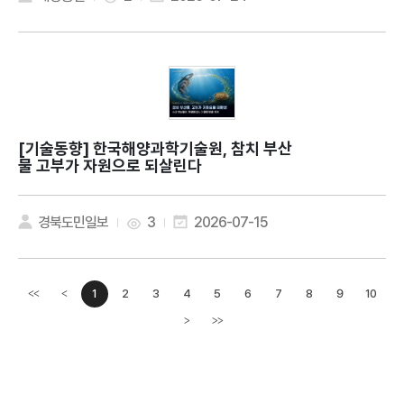
[기술동향]
한국해양과학기술원, 참치 부산
물 고부가 자원으로 되살린다
경북도민일보
3
2026-07-15
1
2
3
4
5
6
7
8
9
10
<<
<
이전페이지
>
>>
다음페이지