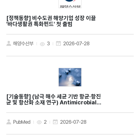
[정책동향]
비수도권 해양기업 성장 이끌
'바다생활권 특화펀드' 첫 출범
해양수산부
3
2026-07-28
[기술동향]
(남극 해수 세균 기반 항균·항진
균 및 항산화 소재 연구) Antimicrobial a
nd antioxidant activities of Methyl
obacterium phyllosphaerae KS504
39 isolated from Antarctic seawat
PubMed
2
2026-07-28
er