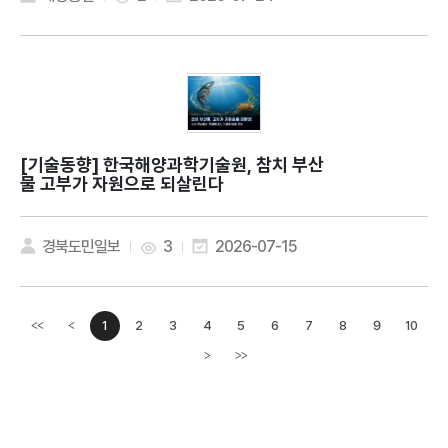
[기술동향]
한국해양과학기술원, 참치 부산
물 고부가 자원으로 되살린다
경북도민일보
3
2026-07-15
1
2
3
4
5
6
7
8
9
10
<<
<
이전페이지
>
>>
다음페이지