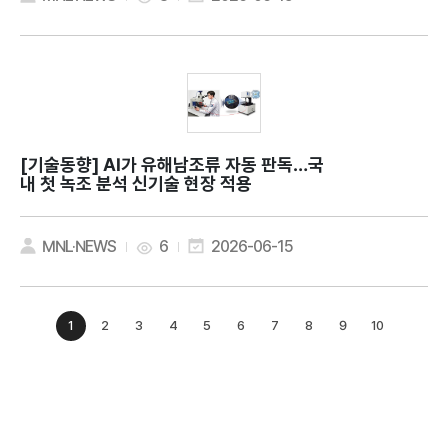
[기술동향]
AI가 유해남조류 자동 판독…국
내 첫 녹조 분석 신기술 현장 적용
MNL·NEWS
6
2026-06-15
1
2
3
4
5
6
7
8
9
10