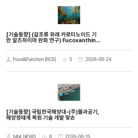
[기술동향]
(갈조류 유래 카로티노이드 기
반 알츠하이머 완화 연구) Fucoxanthin e
nhances AMPK/mTOR-dependent a
utophagic flux and attenuates fer
roptosis in Alzheimer's disease mo
Food&Function (RCS)
5
2026-06-24
dels
[기술동향]
국립한국해양대-(주)물과공기,
해양생태계 복원 기술 개발 맞손
MNL·NEWS
8
2026-06-15