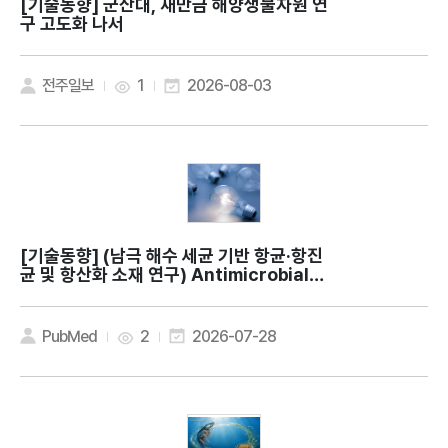
[기술동향]
군산대, 새만금 해양생물자원 연
구 고도화 나서
전주일보
1
2026-08-03
[기술동향]
(남극 해수 세균 기반 항균·항진
균 및 항산화 소재 연구) Antimicrobial a
nd antioxidant activities of Methyl
obacterium phyllosphaerae KS504
39 isolated from Antarctic seawat
PubMed
2
2026-07-28
er