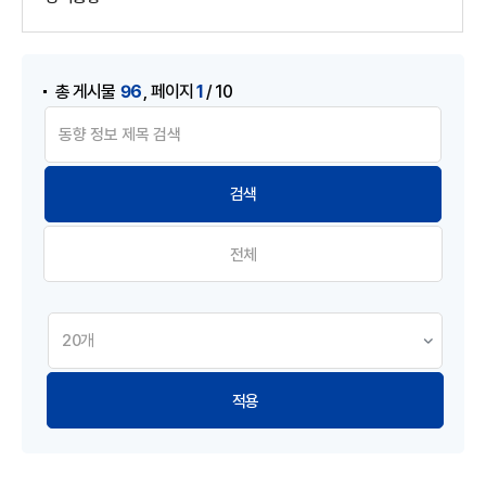
게시물 검색
,
96
1
총 게시물
페이지
/ 10
전체
적용