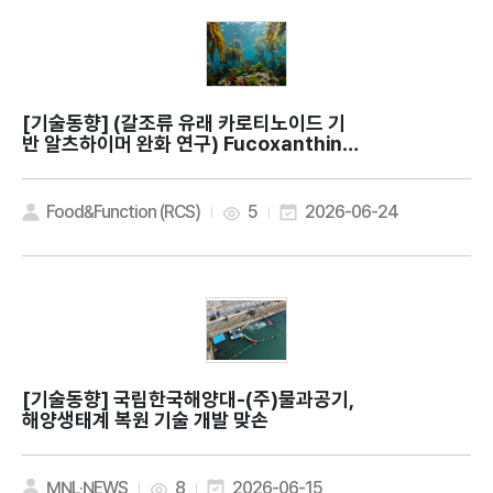
[기술동향]
(갈조류 유래 카로티노이드 기
반 알츠하이머 완화 연구) Fucoxanthin e
nhances AMPK/mTOR-dependent a
utophagic flux and attenuates fer
roptosis in Alzheimer's disease mo
Food&Function (RCS)
5
2026-06-24
dels
[기술동향]
국립한국해양대-(주)물과공기,
해양생태계 복원 기술 개발 맞손
MNL·NEWS
8
2026-06-15