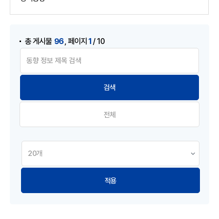
게시물 검색
,
96
1
총 게시물
페이지
/ 10
전체
적용