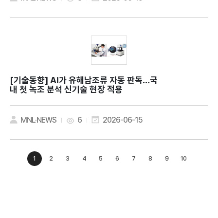
[기술동향]
AI가 유해남조류 자동 판독…국
내 첫 녹조 분석 신기술 현장 적용
MNL·NEWS
6
2026-06-15
1
2
3
4
5
6
7
8
9
10