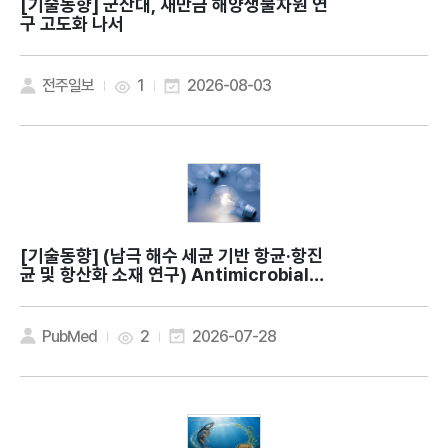
[기술동향]
군산대, 새만금 해양생물자원 연
구 고도화 나서
전주일보
1
2026-08-03
[기술동향]
(남극 해수 세균 기반 항균·항진
균 및 항산화 소재 연구) Antimicrobial a
nd antioxidant activities of Methyl
obacterium phyllosphaerae KS504
39 isolated from Antarctic seawat
PubMed
2
2026-07-28
er