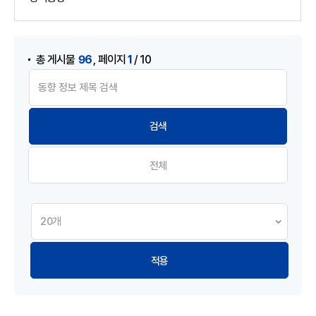
게시물 검색
,
96
1
총 게시물
페이지
/ 10
전체
적용