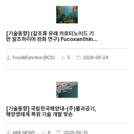
[기술동향]
(갈조류 유래 카로티노이드 기
반 알츠하이머 완화 연구) Fucoxanthin e
nhances AMPK/mTOR-dependent a
utophagic flux and attenuates fer
roptosis in Alzheimer's disease mo
Food&Function (RCS)
5
2026-06-24
dels
[기술동향]
국립한국해양대-(주)물과공기,
해양생태계 복원 기술 개발 맞손
MNL·NEWS
8
2026-06-15