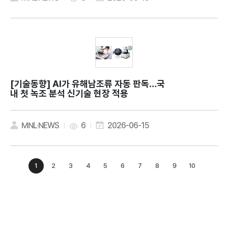
[기술동향]
AI가 유해남조류 자동 판독…국
내 첫 녹조 분석 신기술 현장 적용
MNL·NEWS
6
2026-06-15
1
2
3
4
5
6
7
8
9
10