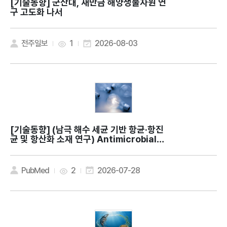
[기술동향]
군산대, 새만금 해양생물자원 연
구 고도화 나서
전주일보
1
2026-08-03
[기술동향]
(남극 해수 세균 기반 항균·항진
균 및 항산화 소재 연구) Antimicrobial a
nd antioxidant activities of Methyl
obacterium phyllosphaerae KS504
39 isolated from Antarctic seawat
PubMed
2
2026-07-28
er